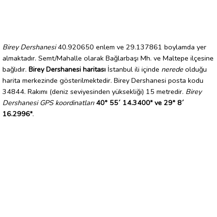
Birey Dershanesi
40.920650 enlem ve 29.137861 boylamda yer
almaktadır. Semt/Mahalle olarak Bağlarbaşı Mh. ve Maltepe ilçesine
bağlıdır.
Birey Dershanesi haritası
İstanbul ili içinde
nerede
olduğu
harita merkezinde gösterilmektedir. Birey Dershanesi posta kodu
34844. Rakımı (deniz seviyesinden yüksekliği) 15 metredir.
Birey
Dershanesi GPS koordinatları
40° 55´ 14.3400" ve 29° 8´
16.2996"
.