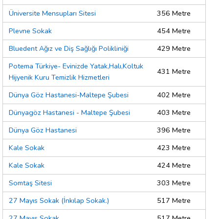
Üniversite Mensupları Sitesi
356 Metre
Plevne Sokak
454 Metre
Bluedent Ağız ve Diş Sağlığı Polikliniği
429 Metre
Potema Türkiye- Evinizde Yatak,Halı,Koltuk
431 Metre
Hijyenik Kuru Temizlik Hizmetleri
Dünya Göz Hastanesi-Maltepe Şubesi
402 Metre
Dünyagöz Hastanesi - Maltepe Şubesi
403 Metre
Dünya Göz Hastanesi
396 Metre
Kale Sokak
423 Metre
Kale Sokak
424 Metre
Somtaş Sitesi
303 Metre
27 Mayıs Sokak (İnkılap Sokak.)
517 Metre
27 Mayıs Sokak
517 Metre