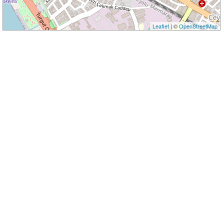
Leaflet
| ©
OpenStreetMap