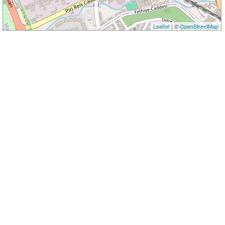
Leaflet
| ©
OpenStreetMap