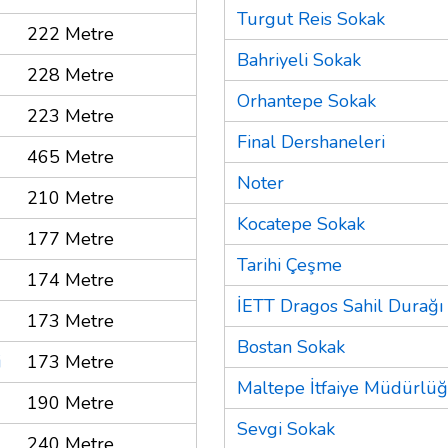
Turgut Reis Sokak
222 Metre
Bahriyeli Sokak
228 Metre
Orhantepe Sokak
223 Metre
Final Dershaneleri
465 Metre
Noter
210 Metre
Kocatepe Sokak
177 Metre
Tarihi Çeşme
174 Metre
İETT Dragos Sahil Durağı
173 Metre
Bostan Sokak
i
173 Metre
Maltepe İtfaiye Müdürlü
190 Metre
Sevgi Sokak
240 Metre