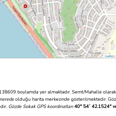
Leaflet
|
8609 boylamda yer almaktadır. Semt/Mahalle olarak Ya
nerede
olduğu harita merkezinde gösterilmektedir. Gö
dir.
Gözde Sokak GPS koordinatları
40° 54´ 42.1524" v