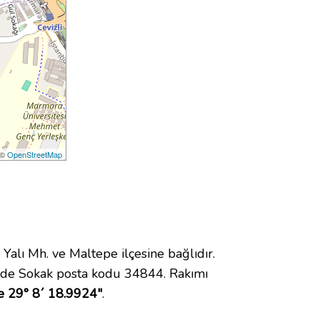
 ©
OpenStreetMap
lı Mh. ve Maltepe ilçesine bağlıdır.
zde Sokak posta kodu 34844. Rakımı
e 29° 8´ 18.9924"
.