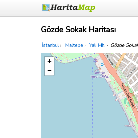
Gözde Sokak Haritası
İstanbul
›
Maltepe
›
Yalı Mh.
›
Gözde Soka
+
−