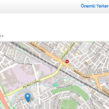
Önemli Yerler
k
»