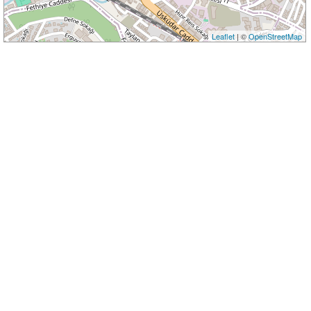
Leaflet
| ©
OpenStreetMap