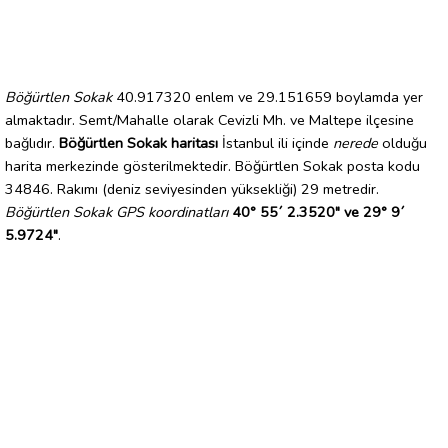
Böğürtlen Sokak
40.917320 enlem ve 29.151659 boylamda yer
almaktadır. Semt/Mahalle olarak Cevizli Mh. ve Maltepe ilçesine
bağlıdır.
Böğürtlen Sokak haritası
İstanbul ili içinde
nerede
olduğu
harita merkezinde gösterilmektedir. Böğürtlen Sokak posta kodu
34846. Rakımı (deniz seviyesinden yüksekliği) 29 metredir.
Böğürtlen Sokak GPS koordinatları
40° 55´ 2.3520" ve 29° 9´
5.9724"
.