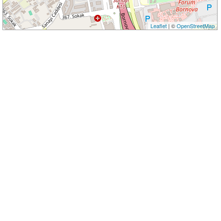
Leaflet
| ©
OpenStreetMap