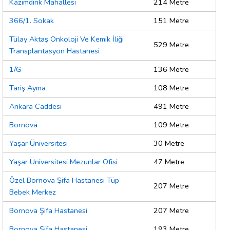
Kazımdirik Mahallesi
214 Metre
366/1. Sokak
151 Metre
Tülay Aktaş Onkoloji Ve Kemik İliği
529 Metre
Transplantasyon Hastanesi
1/G
136 Metre
Tariş Ayma
108 Metre
Ankara Caddesi
491 Metre
Bornova
109 Metre
Yaşar Üniversitesi
30 Metre
Yaşar Üniversitesi Mezunlar Ofisi
47 Metre
Özel Bornova Şifa Hastanesi Tüp
207 Metre
Bebek Merkez
Bornova Şifa Hastanesi
207 Metre
Bornova Şifa Hastanesi
193 Metre