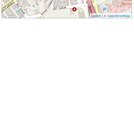
Leaflet
| ©
OpenStreetMap