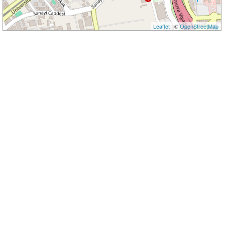
Leaflet
| ©
OpenStreetMap