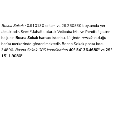
Bosna Sokak
40.910130 enlem ve 29.250530 boylamda yer
almaktadır. Semt/Mahalle olarak Velibaba Mh. ve Pendik ilçesine
bağlıdır.
Bosna Sokak haritası
Istanbul ili içinde
nerede
olduğu
harita merkezinde gösterilmektedir. Bosna Sokak posta kodu
34896.
Bosna Sokak GPS koordinatları
40° 54´ 36.4680" ve 29°
15´ 1.9080"
.