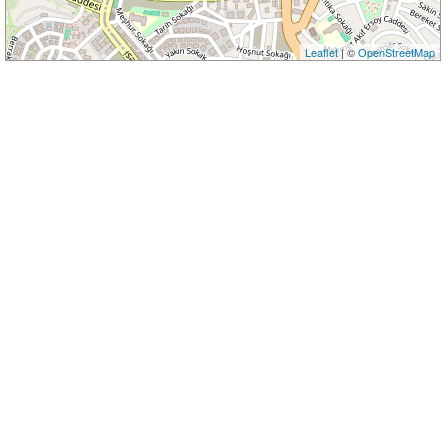
Leaflet
| ©
OpenStreetMap