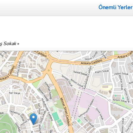
Önemli Yerler
ş Sokak
»