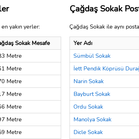
ler
Çağdaş Sokak Pos
en yakın yerler:
Çağdaş Sokak ile aynı posta
ağdaş Sokak Mesafe
Yer Adı
83 Metre
Sümbül Sokak
61 Metre
İett Pendik Köprüsü Dura
70 Metre
Narin Sokak
17 Metre
Bayburt Sokak
66 Metre
Ordu Sokak
97 Metre
Manolya Sokak
59 Metre
Dicle Sokak