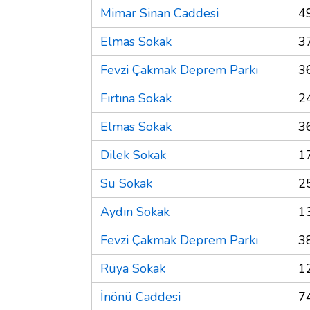
Mimar Sinan Caddesi
4
Elmas Sokak
3
Fevzi Çakmak Deprem Parkı
3
Fırtına Sokak
2
Elmas Sokak
3
Dilek Sokak
1
Su Sokak
2
Aydın Sokak
1
Fevzi Çakmak Deprem Parkı
3
Rüya Sokak
1
İnönü Caddesi
7