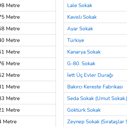
98 Metre
Lale Sokak
75 Metre
Kavisli Sokak
68 Metre
Ayar Sokak
40 Metre
Türkiye
61 Metre
Kanarya Sokak
76 Metre
G-80. Sokak
52 Metre
İett Üç Evler Durağı
31 Metre
Bakırcı Kereste Fabrikasi
83 Metre
Seda Sokak (Umut Sokak.
21 Metre
Göktürk Sokak
4 Metre
Zeynep Sokak (Sırataşlar 