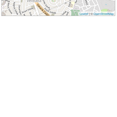
Leaflet
| ©
OpenStreetMap