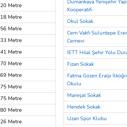
Dumankaya Yenişehir Yap
20 Metre
Kooperatifi
18 Metre
Okul Sokak
56 Metre
Cem Vakfı Sülüntepe Ere
33 Metre
Cemevi
41 Metre
İETT Hilal Şehir Yolu Dur
70 Metre
Fizan Sokak
69 Metre
Fatma Gözen Eralp İlköğr
Okulu
75 Metre
Mareşal Sokak
75 Metre
Hendek Sokak
80 Metre
Uzan Spor Klubu
26 Metre