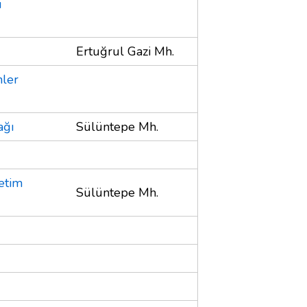
ı
Ertuğrul Gazi Mh.
nler
ağı
Sülüntepe Mh.
etim
Sülüntepe Mh.