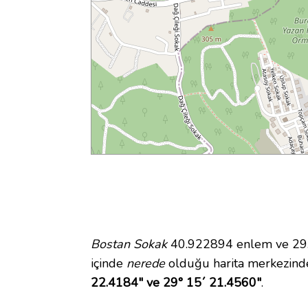
Bostan Sokak
40.922894 enlem ve 29.2
içinde
nerede
olduğu harita merkezind
22.4184" ve 29° 15´ 21.4560"
.