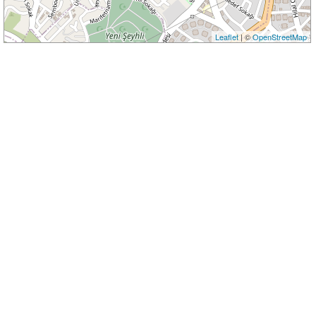
Leaflet
| ©
OpenStreetMap