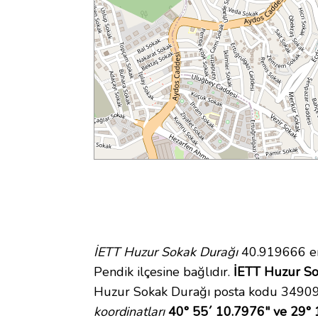
İETT Huzur Sokak Durağı
40.919666 en
Pendik ilçesine bağlıdır.
İETT Huzur Sok
Huzur Sokak Durağı posta kodu 34909. 
koordinatları
40° 55´ 10.7976" ve 29° 