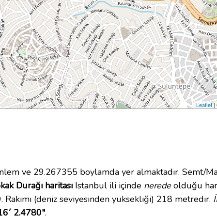
Leaflet
|
lem ve 29.267355 boylamda yer almaktadır. Semt/Maha
ak Durağı haritası
Istanbul ili içinde
nerede
olduğu hari
Rakımı (deniz seviyesinden yüksekliği) 218 metredir.
16´ 2.4780"
.