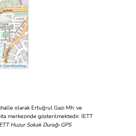
 ©
OpenStreetMap
lle olarak Ertuğrul Gazi Mh. ve
ta merkezinde gösterilmektedir. İETT
İETT Huzur Sokak Durağı GPS