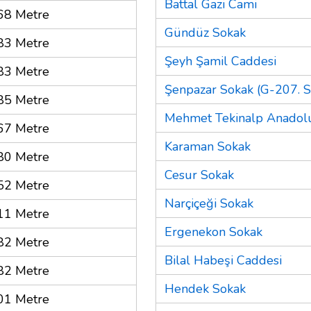
Battal Gazi Cami
68 Metre
Gündüz Sokak
83 Metre
Şeyh Şamil Caddesi
83 Metre
Şenpazar Sokak (G-207. S
85 Metre
Mehmet Tekinalp Anadolu
67 Metre
Karaman Sokak
80 Metre
Cesur Sokak
52 Metre
Narçiçeği Sokak
11 Metre
Ergenekon Sokak
82 Metre
Bilal Habeşi Caddesi
82 Metre
Hendek Sokak
01 Metre