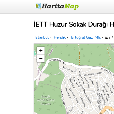
İETT Huzur Sokak Durağı Ha
Istanbul
›
Pendik
›
Ertuğrul Gazi Mh.
›
İETT
+
−