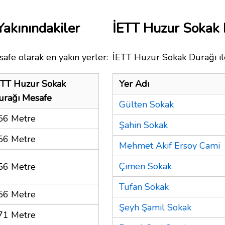
akınındakiler
İETT Huzur Sokak
afe olarak en yakın yerler:
İETT Huzur Sokak Durağı ile
ETT Huzur Sokak
Yer Adı
urağı Mesafe
Gülten Sokak
56 Metre
Şahin Sokak
56 Metre
Mehmet Akif Ersoy Cami
Çimen Sokak
56 Metre
Tufan Sokak
56 Metre
Şeyh Şamil Sokak
71 Metre