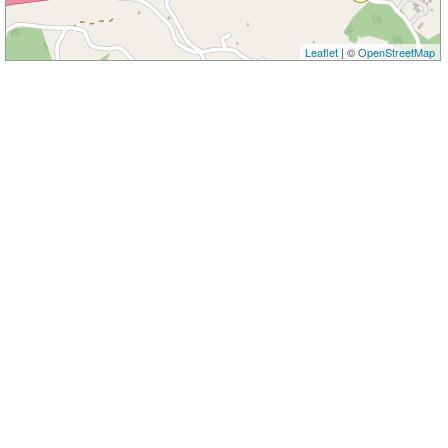
Leaflet
| ©
OpenStreetMap