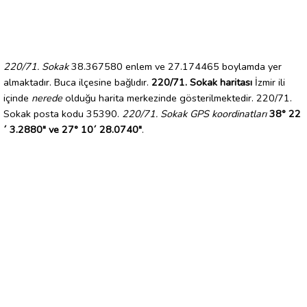
220/71. Sokak
38.367580 enlem ve 27.174465 boylamda yer
almaktadır. Buca ilçesine bağlıdır.
220/71. Sokak haritası
İzmir ili
içinde
nerede
olduğu harita merkezinde gösterilmektedir. 220/71.
Sokak posta kodu 35390.
220/71. Sokak GPS koordinatları
38° 22
´ 3.2880" ve 27° 10´ 28.0740"
.