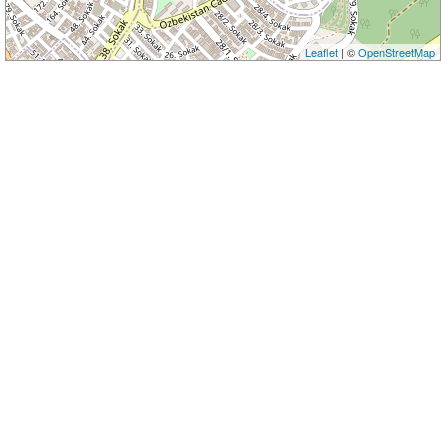
Leaflet
| ©
OpenStreetMap