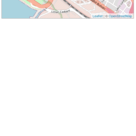
Leaflet
| ©
OpenStreetMap