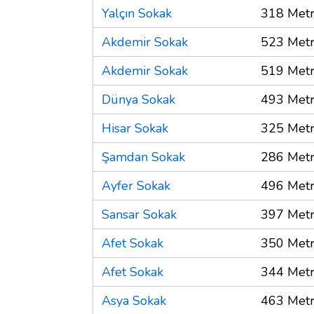
Yalçın Sokak
318 Met
Akdemir Sokak
523 Met
Akdemir Sokak
519 Met
Dünya Sokak
493 Met
Hisar Sokak
325 Met
Şamdan Sokak
286 Met
Ayfer Sokak
496 Met
Sansar Sokak
397 Met
Afet Sokak
350 Met
Afet Sokak
344 Met
Asya Sokak
463 Met