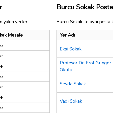
r
Burcu Sokak Post
 yakın yerler:
Burcu Sokak ile aynı posta 
kak Mesafe
Yer Adı
re
Ekşi Sokak
re
Profesör Dr. Erol Güngör 
re
Okulu
re
Sevda Sokak
re
re
Vadi Sokak
re