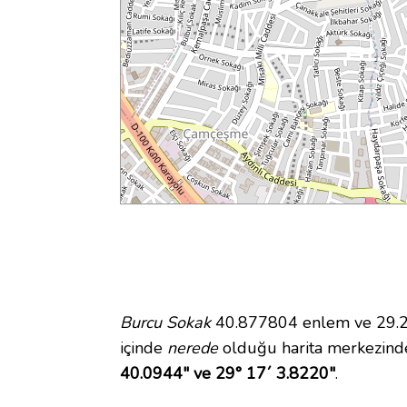
Burcu Sokak
40.877804 enlem ve 29.28
içinde
nerede
olduğu harita merkezind
40.0944" ve 29° 17´ 3.8220"
.