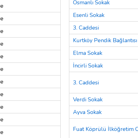
Osmanlı Sokak
re
Esenli Sokak
re
3. Caddesi
re
Kurtköy Pendik Bağlantısı
re
Elma Sokak
re
İncirli Sokak
re
re
3. Caddesi
re
Verdi Sokak
re
Ayva Sokak
re
Fuat Köprülü İlköğretim 
re