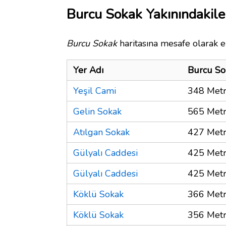
Burcu Sokak Yakınındakile
Burcu Sokak
haritasına mesafe olarak en
Yer Adı
Burcu So
Yeşil Cami
348 Met
Gelin Sokak
565 Met
Atılgan Sokak
427 Met
Gülyalı Caddesi
425 Met
Gülyalı Caddesi
425 Met
Köklü Sokak
366 Met
Köklü Sokak
356 Met