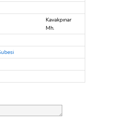
Kavakpınar
Mh.
Şubesi