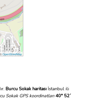
 ©
OpenStreetMap
ır.
Burcu Sokak haritası
İstanbul ili
cu Sokak GPS koordinatları
40° 52´