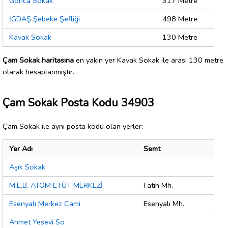
Gonca Sokak
317 Metre
İGDAŞ Şebeke Şefliği
498 Metre
Kavak Sokak
130 Metre
Çam Sokak haritasına
en yakın yer Kavak Sokak ile arası 130 metre
olarak hesaplanmıştır.
Çam Sokak Posta Kodu 34903
Çam Sokak ile aynı posta kodu olan yerler:
Yer Adı
Semt
Aşık Sokak
M.E.B. ATOM ETÜT MERKEZİ
Fatih Mh.
Esenyalı Merkez Cami
Esenyalı Mh.
Ahmet Yesevi So