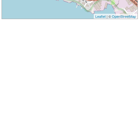
Leaflet
| ©
OpenStreetMap