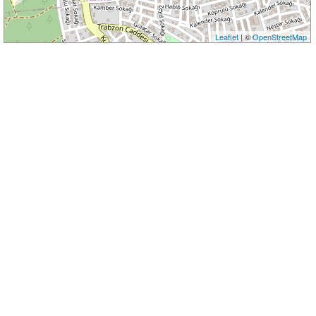
Leaflet
| ©
OpenStreetMap