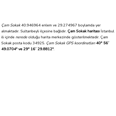
Çam Sokak
40.946964 enlem ve 29.274967 boylamda yer
almaktadır. Sultanbeyli ilçesine bağlıdır.
Çam Sokak haritası
İstanbul
ili içinde
nerede
olduğu harita merkezinde gösterilmektedir. Çam
Sokak posta kodu 34925.
Çam Sokak GPS koordinatları
40° 56´
49.0704" ve 29° 16´ 29.8812"
.