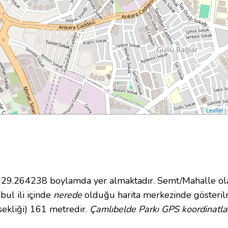
Leaflet
|
9.264238 boylamda yer almaktadır. Semt/Mahalle olara
bul ili içinde
nerede
olduğu harita merkezinde gösteril
sekliği) 161 metredir.
Çamlıbelde Parkı GPS koordinatla