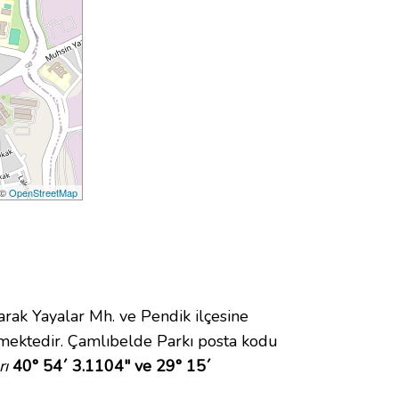
 ©
OpenStreetMap
k Yayalar Mh. ve Pendik ilçesine
mektedir. Çamlıbelde Parkı posta kodu
rı
40° 54´ 3.1104" ve 29° 15´