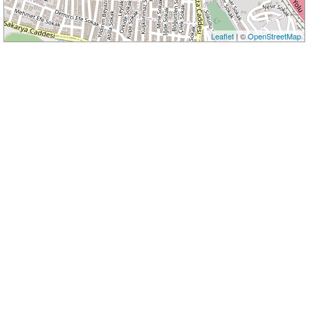
Leaflet
| ©
OpenStreetMap