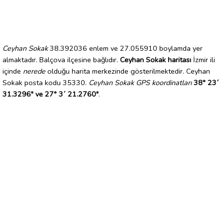
Ceyhan Sokak
38.392036 enlem ve 27.055910 boylamda yer
almaktadır. Balçova ilçesine bağlıdır.
Ceyhan Sokak haritası
İzmir ili
içinde
nerede
olduğu harita merkezinde gösterilmektedir. Ceyhan
Sokak posta kodu 35330.
Ceyhan Sokak GPS koordinatları
38° 23´
31.3296" ve 27° 3´ 21.2760"
.