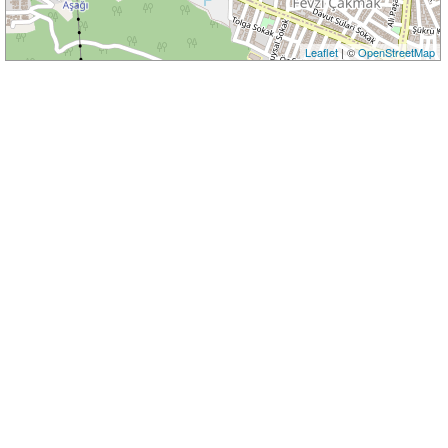
Leaflet
| ©
OpenStreetMap