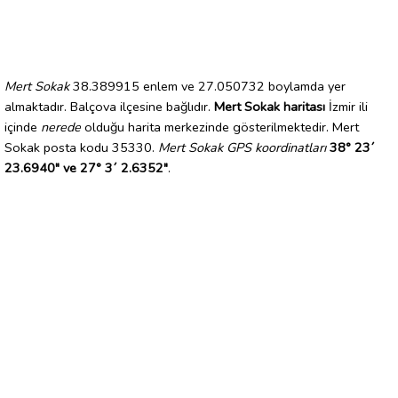
Mert Sokak
38.389915 enlem ve 27.050732 boylamda yer
almaktadır. Balçova ilçesine bağlıdır.
Mert Sokak haritası
İzmir ili
içinde
nerede
olduğu harita merkezinde gösterilmektedir. Mert
Sokak posta kodu 35330.
Mert Sokak GPS koordinatları
38° 23´
23.6940" ve 27° 3´ 2.6352"
.