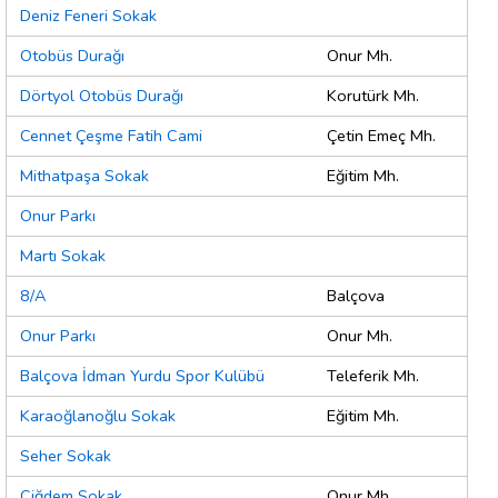
Deniz Feneri Sokak
Otobüs Durağı
Onur Mh.
Dörtyol Otobüs Durağı
Korutürk Mh.
Cennet Çeşme Fatih Cami
Çetin Emeç Mh.
Mithatpaşa Sokak
Eğitim Mh.
Onur Parkı
Martı Sokak
8/A
Balçova
Onur Parkı
Onur Mh.
Balçova İdman Yurdu Spor Kulübü
Teleferik Mh.
Karaoğlanoğlu Sokak
Eğitim Mh.
Seher Sokak
Çiğdem Sokak
Onur Mh.