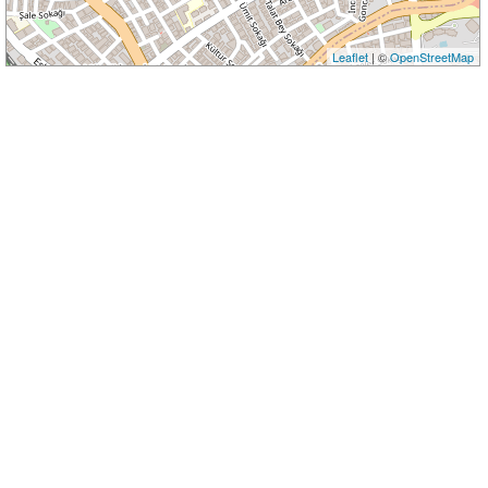
Leaflet
| ©
OpenStreetMap