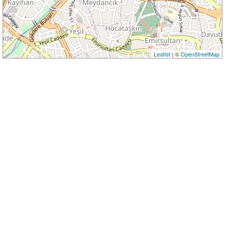
Leaflet
| ©
OpenStreetMap