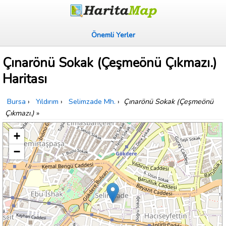
Önemli Yerler
Çınarönü Sokak (Çeşmeönü Çıkmazı.)
Haritası
Bursa
›
Yıldırım
›
Selimzade Mh.
›
Çınarönü Sokak (Çeşmeönü
Çıkmazı.)
»
+
−