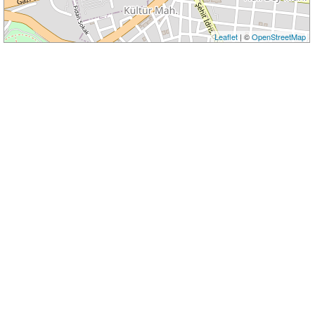
Leaflet
| ©
OpenStreetMap