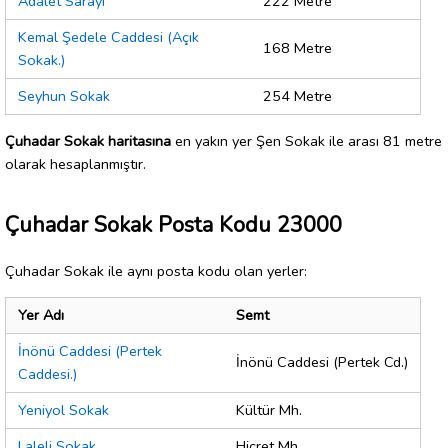
Adalet Sarayı
222 Metre
Kemal Şedele Caddesi (Açık
168 Metre
Sokak.)
Seyhun Sokak
254 Metre
Çuhadar Sokak haritasına
en yakın yer Şen Sokak ile arası 81 metre
olarak hesaplanmıştır.
Çuhadar Sokak Posta Kodu 23000
Çuhadar Sokak ile aynı posta kodu olan yerler:
Yer Adı
Semt
İnönü Caddesi (Pertek
İnönü Caddesi (Pertek Cd.)
Caddesi.)
Yeniyol Sokak
Kültür Mh.
Laleli Sokak
Hicret Mh.