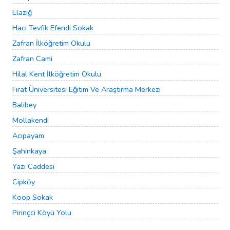
Elazığ
Hacı Tevfik Efendi Sokak
Zafran İlköğretim Okulu
Zafran Cami
Hilal Kent İlköğretim Okulu
Fırat Üniversitesi Eğitim Ve Araştırma Merkezi
Balibey
Mollakendi
Acıpayam
Şahinkaya
Yazı Caddesi
Cipköy
Koop Sokak
Pirinçci Köyü Yolu