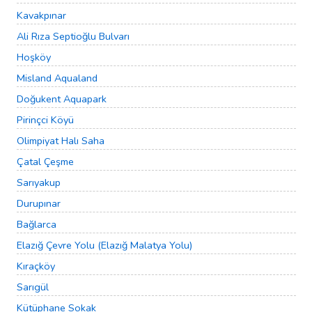
Kavakpınar
Ali Rıza Septioğlu Bulvarı
Hoşköy
Misland Aqualand
Doğukent Aquapark
Pirinçci Köyü
Olimpiyat Halı Saha
Çatal Çeşme
Sarıyakup
Durupınar
Bağlarca
Elazığ Çevre Yolu (Elazığ Malatya Yolu)
Kıraçköy
Sarıgül
Kütüphane Sokak