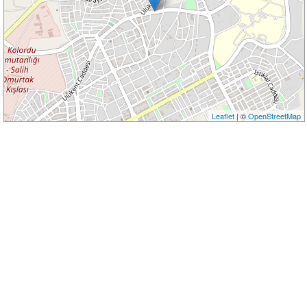
Leaflet
| ©
OpenStreetMap