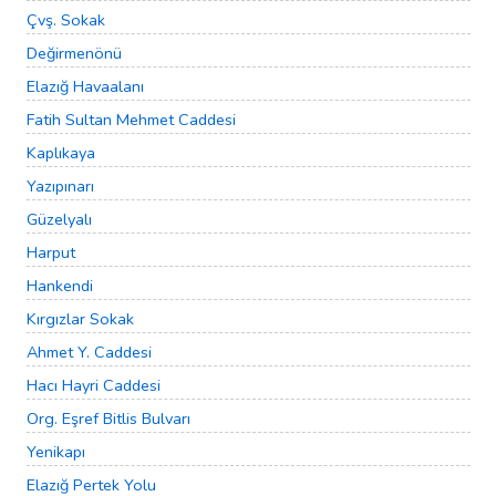
Çvş. Sokak
Değirmenönü
Elazığ Havaalanı
Fatih Sultan Mehmet Caddesi
Kaplıkaya
Yazıpınarı
Güzelyalı
Harput
Hankendi
Kırgızlar Sokak
Ahmet Y. Caddesi
Hacı Hayri Caddesi
Org. Eşref Bitlis Bulvarı
Yenikapı
Elazığ Pertek Yolu