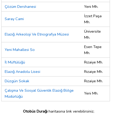
Çözüm Dershanesi
Yeni Mh.
İzzet Paşa
Saray Cami
Mh.
Üniversite
Elazığ Arkeoloji Ve Etnografya Müzesi
Mh.
Esen Tepe
Yeni Mahallesi So
Mh.
İl Müftülüğü
Rızaiye Mh.
Elazığ Anadolu Lisesi
Rızaiye Mh.
Düzgün Sokak
Rızaiye Mh.
Çalışma Ve Sosyal Güvenlik Elazığ Bölge
Yeni Mh.
Müdürlüğü
Otobüs Durağı
haritasına link verebilirsiniz;