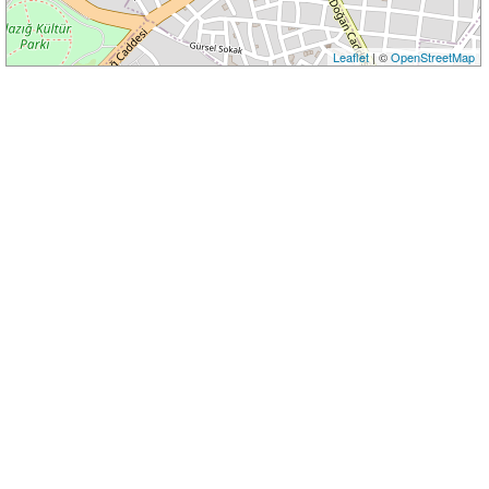
Leaflet
| ©
OpenStreetMap