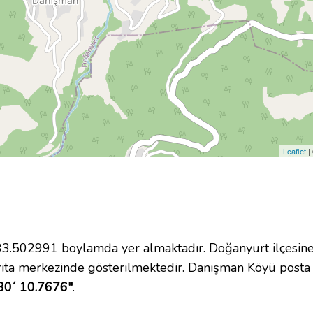
Leaflet
|
.502991 boylamda yer almaktadır. Doğanyurt ilçesine 
ita merkezinde gösterilmektedir. Danışman Köyü post
30´ 10.7676"
.