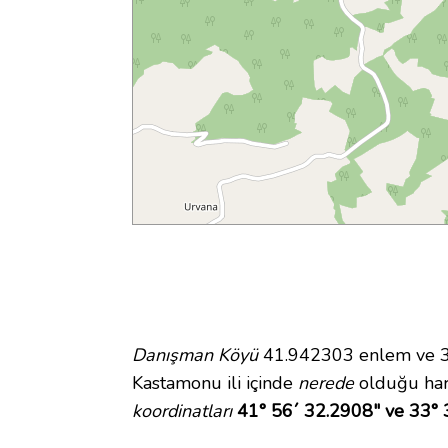
Danışman Köyü
41.942303 enlem ve 33
Kastamonu ili içinde
nerede
olduğu har
koordinatları
41° 56´ 32.2908" ve 33° 