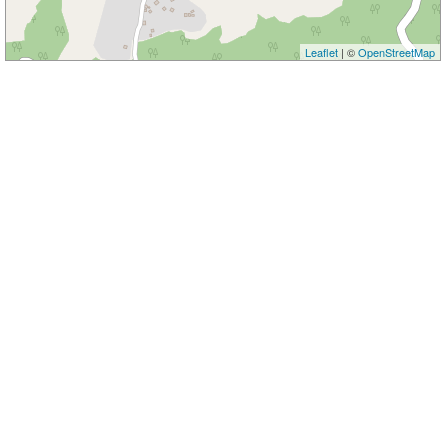
Leaflet
| ©
OpenStreetMap