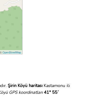
 ©
OpenStreetMap
dır.
Şirin Köyü haritası
Kastamonu ili
 Köyü GPS koordinatları
41° 55´