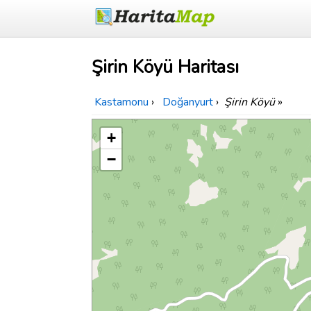
Şirin Köyü Haritası
Kastamonu
›
Doğanyurt
›
Şirin Köyü
»
+
−