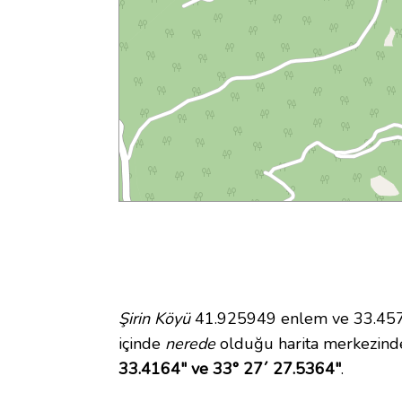
Şirin Köyü
41.925949 enlem ve 33.45764
içinde
nerede
olduğu harita merkezinde
33.4164" ve 33° 27´ 27.5364"
.