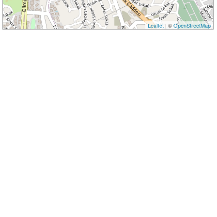
Leaflet
| ©
OpenStreetMap