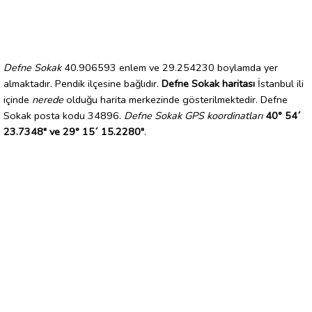
Defne Sokak
40.906593 enlem ve 29.254230 boylamda yer
almaktadır. Pendik ilçesine bağlıdır.
Defne Sokak haritası
İstanbul ili
içinde
nerede
olduğu harita merkezinde gösterilmektedir. Defne
Sokak posta kodu 34896.
Defne Sokak GPS koordinatları
40° 54´
23.7348" ve 29° 15´ 15.2280"
.