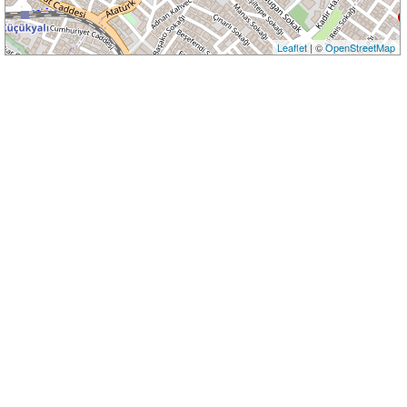
Leaflet
| ©
OpenStreetMap