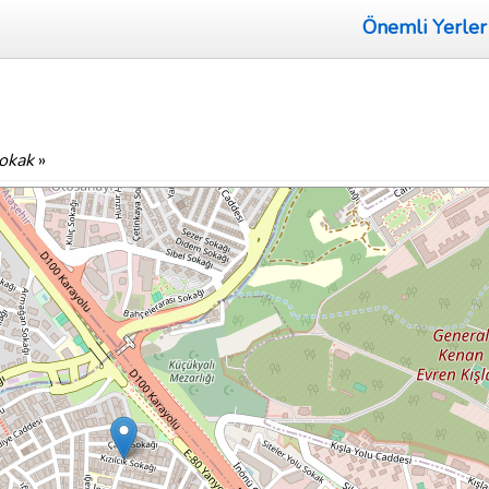
Önemli Yerler
okak
»