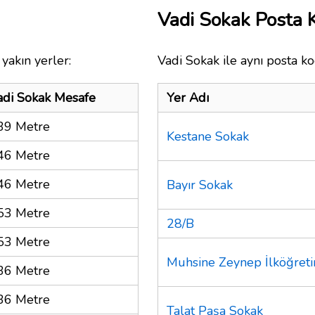
Vadi Sokak Posta
yakın yerler:
Vadi Sokak ile aynı posta ko
adi Sokak Mesafe
Yer Adı
39 Metre
Kestane Sokak
46 Metre
46 Metre
Bayır Sokak
53 Metre
28/B
53 Metre
Muhsine Zeynep İlköğret
36 Metre
36 Metre
Talat Paşa Sokak