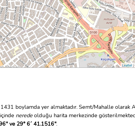
Leaflet
|
431 boylamda yer almaktadır. Semt/Mahalle olarak Alt
 içinde
nerede
olduğu harita merkezinde gösterilmekted
96" ve 29° 6´ 41.1516"
.