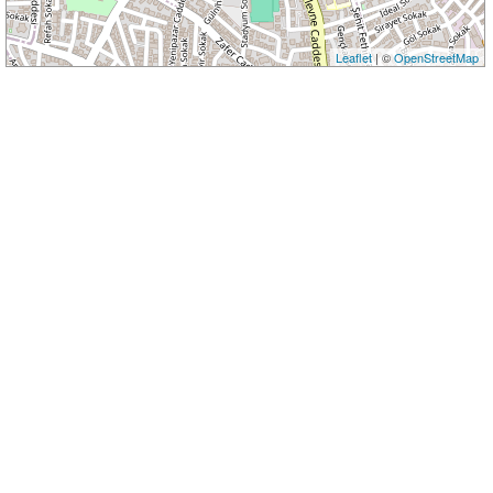
Leaflet
| ©
OpenStreetMap