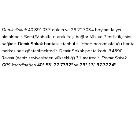
Demir Sokak
40.891037 enlem ve 29.227034 boylamda yer
almaktadır. Semt/Mahalle olarak Yeşilbağlar Mh. ve Pendik ilçesine
bağlıdır.
Demir Sokak haritası
Istanbul ili içinde
nerede
olduğu harita
merkezinde gösterilmektedir. Demir Sokak posta kodu 34890.
Rakımı (deniz seviyesinden yüksekliği) 31 metredir.
Demir Sokak
GPS koordinatları
40° 53´ 27.7332" ve 29° 13´ 37.3224"
.