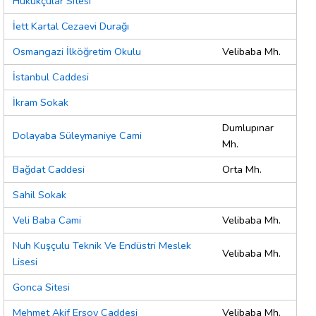
Hukukçular Sitesi
İett Kartal Cezaevi Durağı
Osmangazi İlköğretim Okulu
Velibaba Mh.
İstanbul Caddesi
İkram Sokak
Dumlupınar
Dolayaba Süleymaniye Cami
Mh.
Bağdat Caddesi
Orta Mh.
Sahil Sokak
Veli Baba Cami
Velibaba Mh.
Nuh Kuşçulu Teknik Ve Endüstri Meslek
Velibaba Mh.
Lisesi
Gonca Sitesi
Mehmet Akif Ersoy Caddesi
Velibaba Mh.