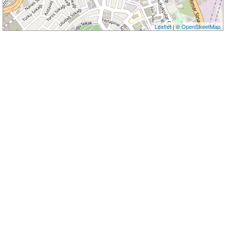
Leaflet
| ©
OpenStreetMap