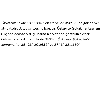
Özkavruk Sokak
38.388962 enlem ve 27.058920 boylamda yer
almaktadır. Balçova ilçesine bağlıdır.
Özkavruk Sokak haritası
İzmir
ili içinde
nerede
olduğu harita merkezinde gösterilmektedir.
Özkavruk Sokak posta kodu 35330.
Özkavruk Sokak GPS
koordinatları
38° 23´ 20.2632" ve 27° 3´ 32.1120"
.