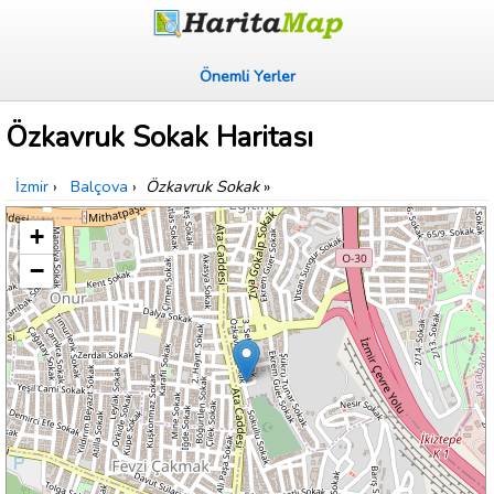
Önemli Yerler
Özkavruk Sokak Haritası
İzmir
›
Balçova
›
Özkavruk Sokak
»
+
−