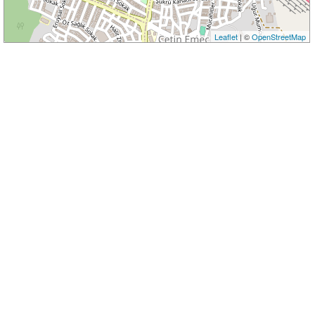
Leaflet
| ©
OpenStreetMap