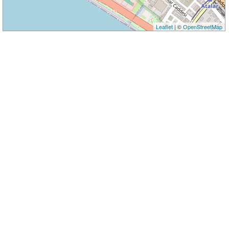
Leaflet
| ©
OpenStreetMap