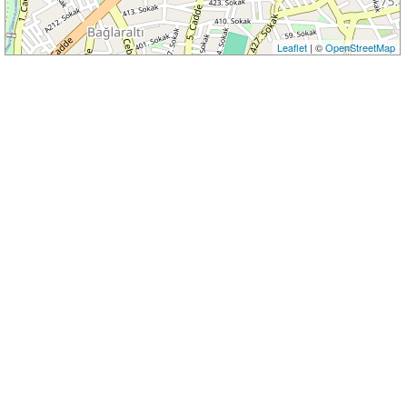
Leaflet
| ©
OpenStreetMap