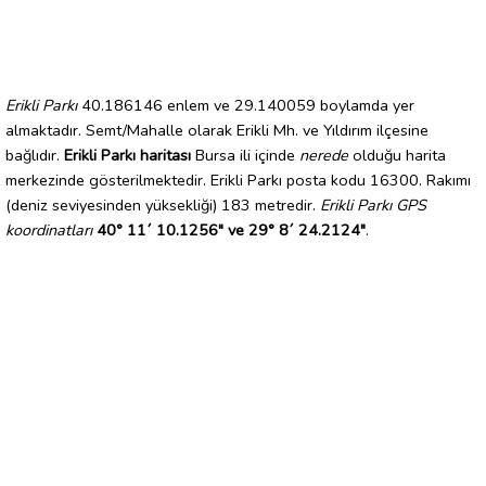
Erikli Parkı
40.186146 enlem ve 29.140059 boylamda yer
almaktadır. Semt/Mahalle olarak Erikli Mh. ve Yıldırım ilçesine
bağlıdır.
Erikli Parkı haritası
Bursa ili içinde
nerede
olduğu harita
merkezinde gösterilmektedir. Erikli Parkı posta kodu 16300. Rakımı
(deniz seviyesinden yüksekliği) 183 metredir.
Erikli Parkı GPS
koordinatları
40° 11´ 10.1256" ve 29° 8´ 24.2124"
.