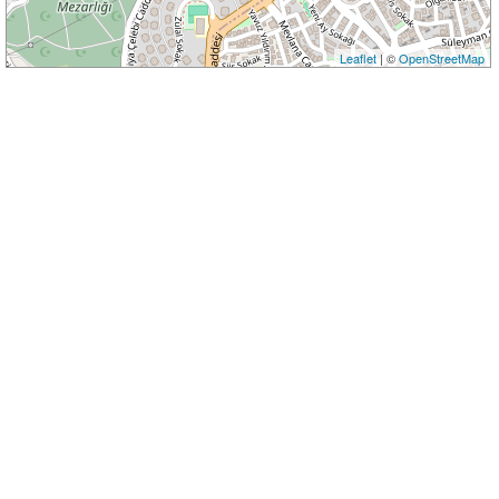
Leaflet
| ©
OpenStreetMap