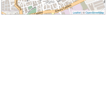
Leaflet
| ©
OpenStreetMap