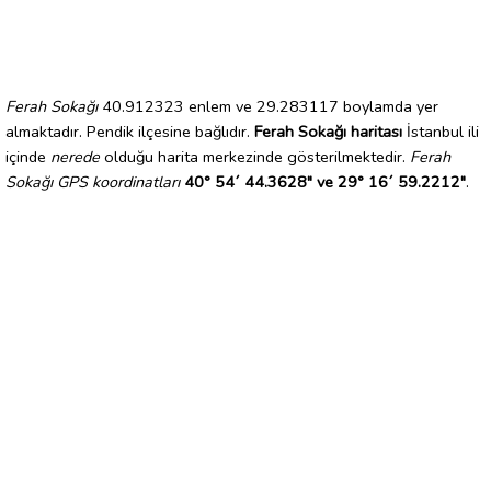
Ferah Sokağı
40.912323 enlem ve 29.283117 boylamda yer
almaktadır. Pendik ilçesine bağlıdır.
Ferah Sokağı haritası
İstanbul ili
içinde
nerede
olduğu harita merkezinde gösterilmektedir.
Ferah
Sokağı GPS koordinatları
40° 54´ 44.3628" ve 29° 16´ 59.2212"
.