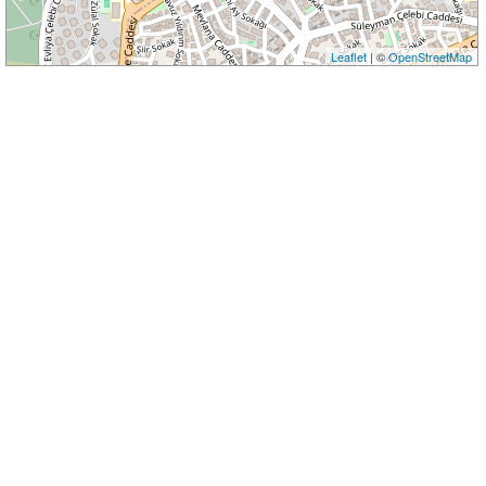
Leaflet
| ©
OpenStreetMap