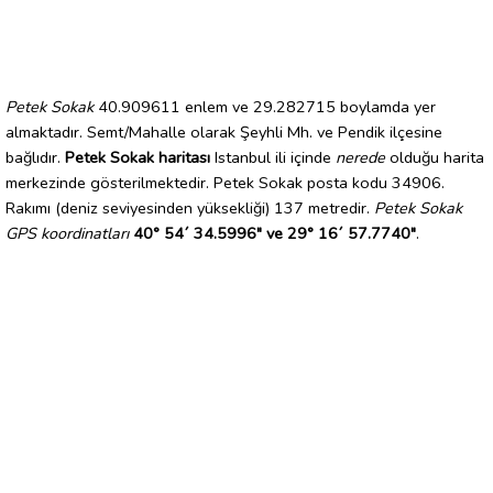
Petek Sokak
40.909611 enlem ve 29.282715 boylamda yer
almaktadır. Semt/Mahalle olarak Şeyhli Mh. ve Pendik ilçesine
bağlıdır.
Petek Sokak haritası
Istanbul ili içinde
nerede
olduğu harita
merkezinde gösterilmektedir. Petek Sokak posta kodu 34906.
Rakımı (deniz seviyesinden yüksekliği) 137 metredir.
Petek Sokak
GPS koordinatları
40° 54´ 34.5996" ve 29° 16´ 57.7740"
.