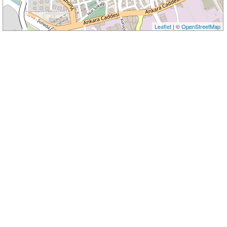
Leaflet
| ©
OpenStreetMap