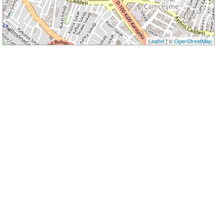
Leaflet
| ©
OpenStreetMap