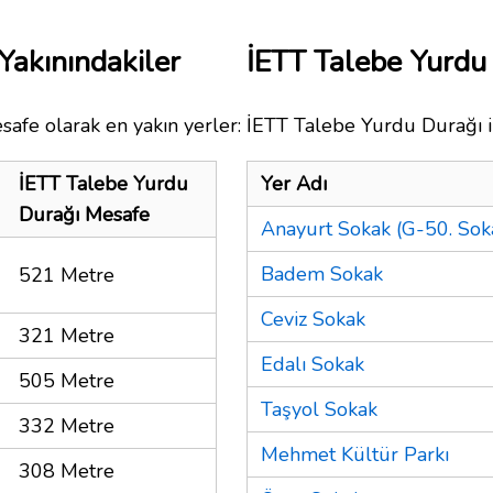
Yakınındakiler
İETT Talebe Yurdu
safe olarak en yakın yerler:
İETT Talebe Yurdu Durağı il
İETT Talebe Yurdu
Yer Adı
Durağı Mesafe
Anayurt Sokak (G-50. Soka
Badem Sokak
521 Metre
Ceviz Sokak
321 Metre
Edalı Sokak
505 Metre
Taşyol Sokak
332 Metre
Mehmet Kültür Parkı
308 Metre