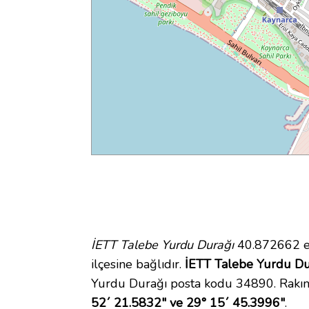
İETT Talebe Yurdu Durağı
40.872662 en
ilçesine bağlıdır.
İETT Talebe Yurdu Dur
Yurdu Durağı posta kodu 34890. Rakımı
52´ 21.5832" ve 29° 15´ 45.3996"
.