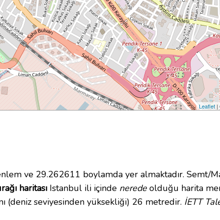
Leaflet
|
lem ve 29.262611 boylamda yer almaktadır. Semt/Mah
ağı haritası
Istanbul ili içinde
nerede
olduğu harita mer
 (deniz seviyesinden yüksekliği) 26 metredir.
İETT Tal