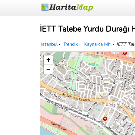
İETT Talebe Yurdu Durağı H
Istanbul
›
Pendik
›
Kaynarca Mh.
›
İETT Tal
+
−