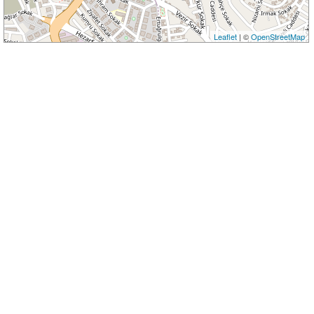
Leaflet
| ©
OpenStreetMap