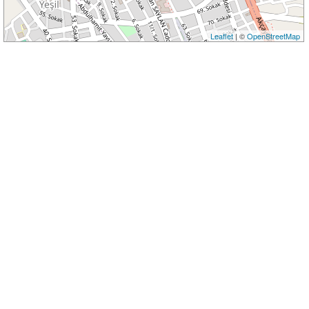
Leaflet
| ©
OpenStreetMap