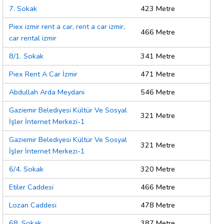
7. Sokak
423 Metre
Piex izmir rent a car, rent a car izmir,
466 Metre
car rental izmir
8/1. Sokak
341 Metre
Piex Rent A Car İzmir
471 Metre
Abdullah Arda Meydani
546 Metre
Gaziemir Belediyesi Kültür Ve Sosyal
321 Metre
İşler İnternet Merkezi-1
Gaziemir Belediyesi Kültür Ve Sosyal
321 Metre
İşler İnternet Merkezi-1
6/4. Sokak
320 Metre
Etiler Caddesi
466 Metre
Lozan Caddesi
478 Metre
68. Sokak
387 Metre