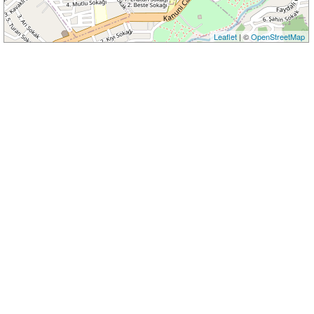
Leaflet
| ©
OpenStreetMap