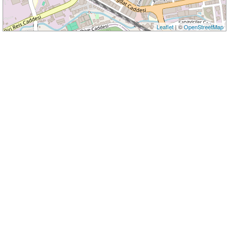
Leaflet
| ©
OpenStreetMap