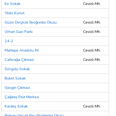
Kır Sokak
Cevizli Mh.
Yıldız Konut
Güzin Dinçkök İlköğretim Okulu
Cevizli Mh.
Orhan Gazi Parkı
Cevizli Mh.
24-2
Maltepe Anadolu İhl
Cevizli Mh.
Caferağa Çıkmazı
Cevizli Mh.
Görgülü Sokak
Buket Sokak
Gezgin Çıkmazı
Çağdaş Etüt Merkezi
Kardeş Sokak
Cevizli Mh.
Binbaşı Necati Bey İlköğretim Okulu