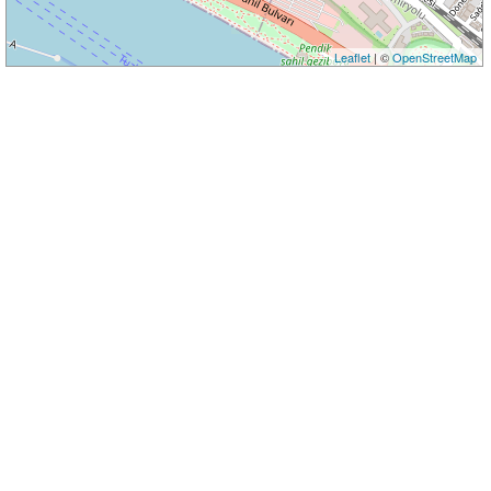
Leaflet
| ©
OpenStreetMap