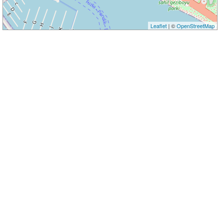
Leaflet
| ©
OpenStreetMap